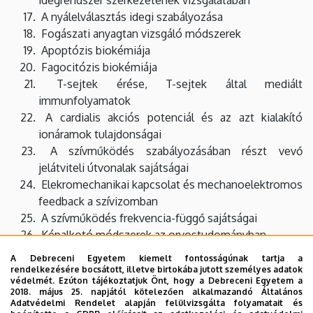
A nyálelválasztás idegi szabályozása
Fogászati anyagtan vizsgáló módszerek
Apoptózis biokémiája
Fagocitózis biokémiája
T-sejtek érése, T-sejtek által mediált
immunfolyamatok
A cardialis akciós potenciál és az azt kialakító
ionáramok tulajdonságai
A szívműködés szabályozásában részt vevő
jelátviteli útvonalak sajátságai
Elekromechanikai kapcsolat és mechanoelektromos
feedback a szívizomban
A szívműködés frekvencia-függő sajátságai
Képalkotó módszerek az orvostudományban
A szájüregi gyulladásos kórformák pathológiája és
A Debreceni Egyetem kiemelt fontosságúnak tartja a
vizsgálati lehetőségei
rendelkezésére bocsátott, illetve birtokába jutott személyes adatok
védelmét. Ezúton tájékoztatjuk Önt, hogy a Debreceni Egyetem a
A szájüregi daganatos kórformák és rákmegelőző
2018. május 25. napjától kötelezően alkalmazandó Általános
állapotok pathológiája és vizsgálati
lehetőségei
Adatvédelmi Rendelet alapján felülvizsgálta folyamatait és