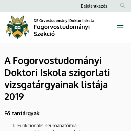
A
Ugrás
Anonim
Bejelentkezés
a
Felhasználói
Fogorvostudományi
tartalomra
DE Orvostudományi Doktori Iskola
fiók
Fogorvostudományi
Doktori
menüje
Szekció
Iskola
szigorlati
A Fogorvostudományi
vizsgatárgyainak
Doktori Iskola szigorlati
listája
vizsgatárgyainak listája
2019
2019
|
Fogorvostudományi
Fő tantárgyak
Szekció
Funkcionális neuroanatómia