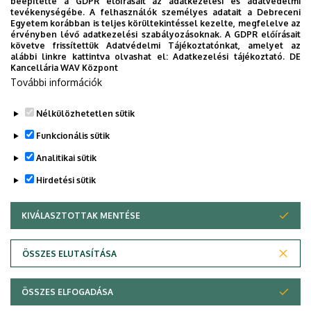
beépítette a GDPR előírásait az adatkezelési és adatvédelmi
Immunhisztokémiai módszerek a szájüregi
tevékenységébe. A felhasználók személyes adatait a Debreceni
kórformák vizsgálatában
Egyetem korábban is teljes körültekintéssel kezelte, megfelelve az
érvényben lévő adatkezelési szabályozásoknak. A GDPR előírásait
Az „omics” technikák jelentősége a szájüregi
követve frissítettük Adatvédelmi Tájékoztatónkat, amelyet az
daganatos kórformák és rákmegelőző állapotok
alábbi linkre kattintva olvashat el:
Adatkezelési tájékoztató.
DE
Kancellária WAV Központ
vizsgálatában
További információk
A szájüregi egészség objektív felmérésére
alkalmazott módszerek és kérdőívek
Nélkülözhetetlen sütik
Legutóbbi frissítés:
2023. 03. 26. 19:54
Funkcionális sütik
Analitikai sütik
Hirdetési sütik
KIVÁLASZTOTTAK MENTÉSE
WITHDRAW CONSENT
Adatvédelem
Adatvédelem
ÖSSZES ELUTASÍTÁSA
Technikai információk
ÖSSZES ELFOGADÁSA
Szerzői jog &másolat; @év @szervezet @verzió