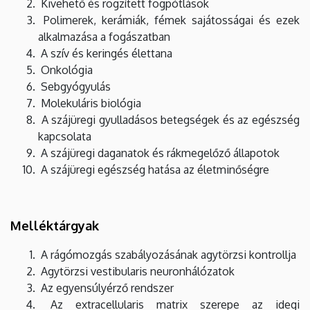
Kivehető és rögzített fogpótlások
Polimerek, kerámiák, fémek sajátosságai és ezek
alkalmazása a fogászatban
A szív és keringés élettana
Onkológia
Sebgyógyulás
Molekuláris biológia
A szájüregi gyulladásos betegségek és az egészség
kapcsolata
A szájüregi daganatok és rákmegelőző állapotok
A szájüregi egészség hatása az életminőségre
Melléktárgyak
A rágómozgás szabályozásának agytörzsi kontrollja
Agytörzsi vestibularis neuronhálózatok
Az egyensúlyérző rendszer
Az extracellularis matrix szerepe az idegi