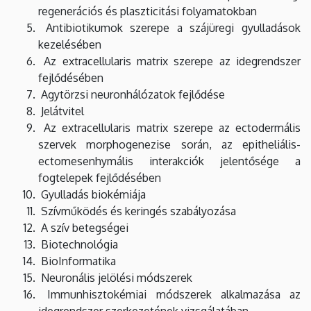
regenerációs és plaszticitási folyamatokban
Antibiotikumok szerepe a szájüregi gyulladások
kezelésében
Az extracellularis matrix szerepe az idegrendszer
fejlődésében
Agytörzsi neuronhálózatok fejlődése
Jelátvitel
Az extracellularis matrix szerepe az ectodermális
szervek morphogenezise során, az epitheliális-
ectomesenhymális interakciók jelentősége a
fogtelepek fejlődésében
Gyulladás biokémiája
Szívműködés és keringés szabályozása
A szív betegségei
Biotechnológia
BioInformatika
Neuronális jelölési módszerek
Immunhisztokémiai módszerek alkalmazása az
idegrendszer szerkezetének vizsgálatában